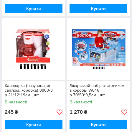
Купити
Купити
Кавоварка (озвучена, зі
Лікарський набір зі столиком
світлом, коробка) 8803-3
в коробці W046
р.21*12*19см., шт
р.70*50*9,5см., шт
В наявності
В наявності
245
1 270
₴
₴
Купити
Купити