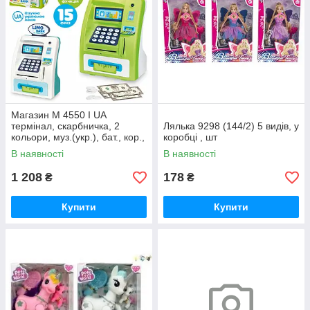
Магазин M 4550 I UA
термінал, скарбничка, 2
Лялька 9298 (144/2) 5 видів, у
кольори, муз.(укр.), бат., кор.,
коробці , шт
23,5-28-10,5см., шт
В наявності
В наявності
1 208
178
₴
₴
Купити
Купити