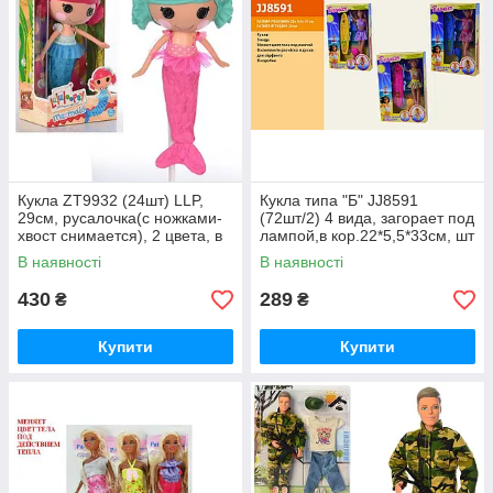
Кукла ZT9932 (24шт) LLP,
Кукла типа "Б" JJ8591
29см, русалочка(с ножками-
(72шт/2) 4 вида, загорает под
хвост снимается), 2 цвета, в
лампой,в кор.22*5,5*33см, шт
кор-ке, 18-35-11,5см, шт
В наявності
В наявності
430
289
₴
₴
Купити
Купити