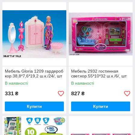
Мебель Gloria 1209 гардероб
Мебель 2932 гостинная
кор.38,8*7,6*19,2 ш.к./24/, шт
свет.кор.55*10*32 ш.к./6/, шт
В наявності
В наявності
331
827
₴
₴
Купити
Купити