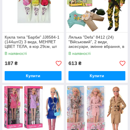
Кукла типа "Барби" JJ8584-1
Лялька "Defa" 8412 (24)
(144шт/2) 3 вида, МЕНЯЕТ
"Військовий", 2 види,
ЦВЕТ ТЕЛА, в кор.29см, шт
аксесуари, змінне вбрання, в
слюді, шт
В наявності
В наявності
187
613
₴
₴
Купити
Купити