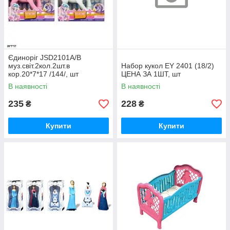
Єдиноріг JSD2101A/B
муз.світ.2кол.2шт.в
Набор кукол EY 2401 (18/2)
кор.20*7*17 /144/, шт
ЦЕНА ЗА 1ШТ, шт
В наявності
В наявності
235
228
₴
₴
Купити
Купити