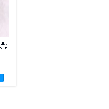
FULL
hone