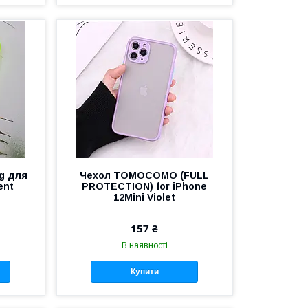
g для
Чехол TOMOCOMO (FULL
ent
PROTECTION) for iPhone
12Mini Violet
157 ₴
В наявності
Купити