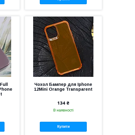
Full
Чохол Бампер для Iphone
iPhone
12Mini Orange Transparent
nt
134 ₴
В наявності
Купити