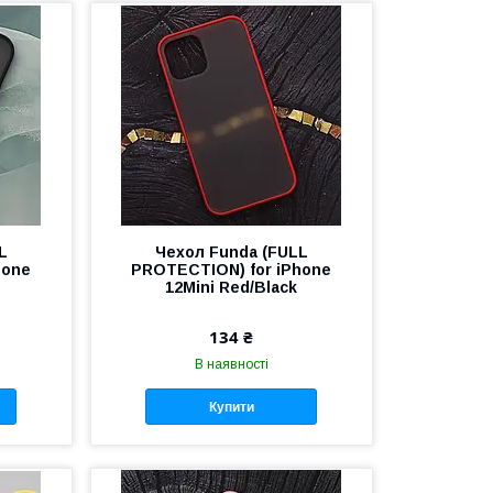
L
Чехол Funda (FULL
hone
PROTECTION) for iPhone
12Mini Red/Black
134 ₴
В наявності
Купити